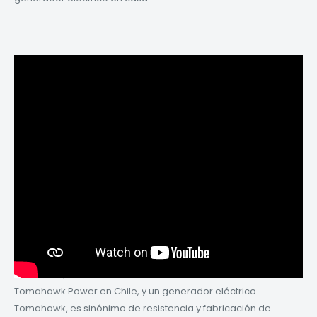
Características de un Generador Eléctrico Tomahawk:
Ya sabes que somos
distribuidores exclusivos
de
Tomahawk Power en Chile, y un generador eléctrico
Tomahawk, es sinónimo de resistencia y fabricación de